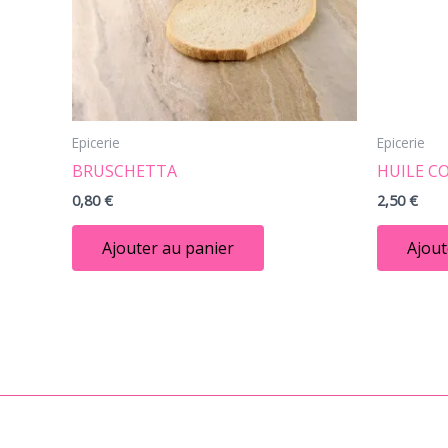
Epicerie
Epicerie
BRUSCHETTA
HUILE CO
0,80
€
2,50
€
Ajouter au panier
Ajout