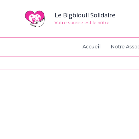
Aller
au
Le Bigbidull Solidaire
contenu
Votre sourire est le nôtre
Accueil
Notre Assoc