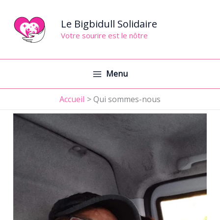
Aller
au
Le Bigbidull Solidaire
contenu
Votre sourire est le nôtre
Menu
Accueil
Qui sommes-nous