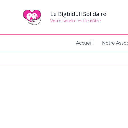
Aller
au
Le Bigbidull Solidaire
contenu
Votre sourire est le nôtre
Accueil
Notre Assoc