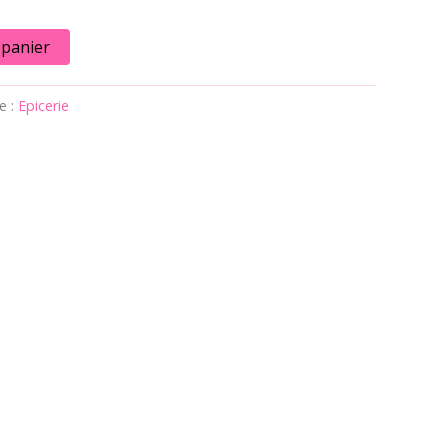
 panier
e :
Epicerie